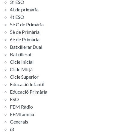
3r ESO
4t de primària
4t ESO
5è C de Primària
5è de Primària
6è de Primària
Batxillerar Dual
Batxillerat
Cicle Inicial
Cicle Mitjà
Cicle Superior
Educació Infantil
Educació Primària
ESO
FEM Ràdio
FEMfamília
Generals
i3