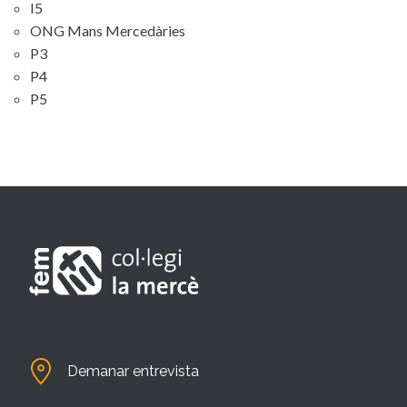
I5
ONG Mans Mercedàries
P3
P4
P5
Demanar entrevista