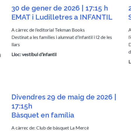
30 de gener de 2026 | 17:15 h
EMAT i Ludilletres a INFANTIL
A càrrec de l’editorial Tekman Books
A
Destinat a les famílies i alumnat d’Infantil i I2 de les
l
llars
D
d
Lloc: vestíbul d’infantil
i
L
Divendres 29 de maig de 2026 |
17:15h
Bàsquet en família
A càrrec de: Club de bàsquet La Mercè