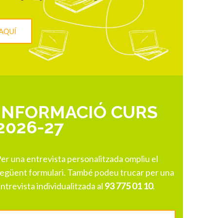
AQUÍ
INFORMACIÓ CURS
2026-27
er una entrevista personalitzada ompliu el
egüent formulari. També podeu trucar per una
ntrevista individualitzada al
93 775 01 10
.