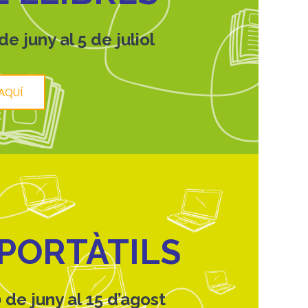
e juny al 5 de juliol
AQUÍ
PORTÀTILS
 de juny al 15 d’agost