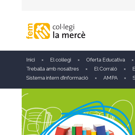
Inici
El col·legi
Oferta Educativa
Treballa amb nosaltres
El Corraló
E
Sistema intern d’informació
AMPA
S