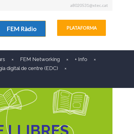
a8020531@xtec.cat
FEM Ràdio
PLATAFORMA
rs
FEM Networking
+ Info
ia digital de centre (EDC)
 LLIBRES