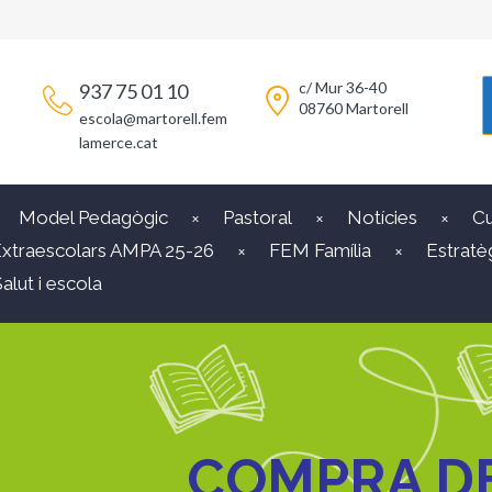
c/ Mur 36-40
937 75 01 10
08760 Martorell
escola@martorell.fem
lamerce.cat
Model Pedagògic
Pastoral
Notícies
Cu
xtraescolars AMPA 25-26
FEM Família
Estratèg
alut i escola
COMPRA DE