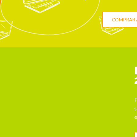
COMPRAR 
P
s
e