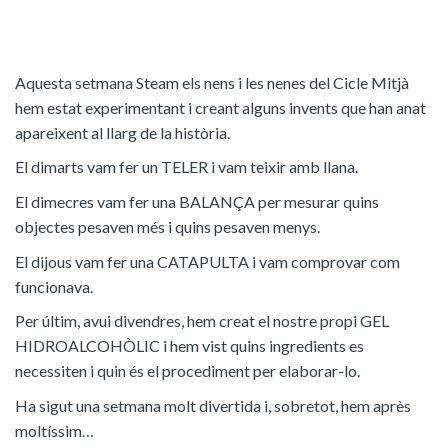
Aquesta setmana Steam els nens i les nenes del Cicle Mitjà
hem estat experimentant i creant alguns invents que han anat
apareixent al llarg de la història.
El dimarts vam fer un TELER i vam teixir amb llana.
El dimecres vam fer una BALANÇA per mesurar quins
objectes pesaven més i quins pesaven menys.
El dijous vam fer una CATAPULTA i vam comprovar com
funcionava.
Per últim, avui divendres, hem creat el nostre propi GEL
HIDROALCOHÒLIC i hem vist quins ingredients es
necessiten i quin és el procediment per elaborar-lo.
Ha sigut una setmana molt divertida i, sobretot, hem après
moltíssim…