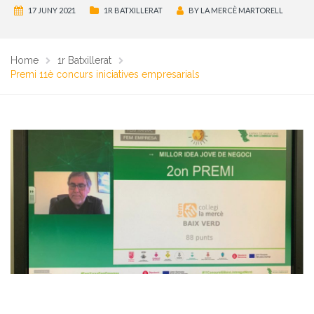
17 JUNY 2021
1R BATXILLERAT
BY
LA MERCÈ MARTORELL
Home
1r Batxillerat
Premi 11è concurs iniciatives empresarials