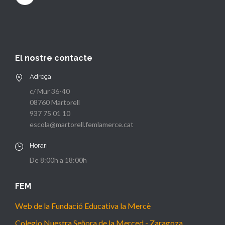
El nostre contacte
Adreça
c/ Mur 36-40
08760 Martorell
937 75 01 10
escola@martorell.femlamerce.cat
Horari
De 8:00h a 18:00h
FEM
Web de la Fundació Educativa la Mercè
Colegio Nuestra Señora de la Merced - Zaragoza