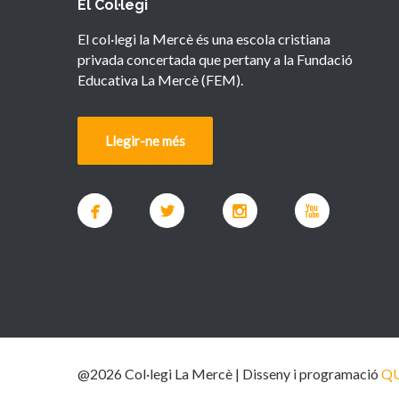
El Col·legi
El col·legi la Mercè és una escola cristiana
privada concertada que pertany a la Fundació
Educativa La Mercè (FEM).
Llegir-ne més
@2026 Col·legi La Mercè | Disseny i programació
Q