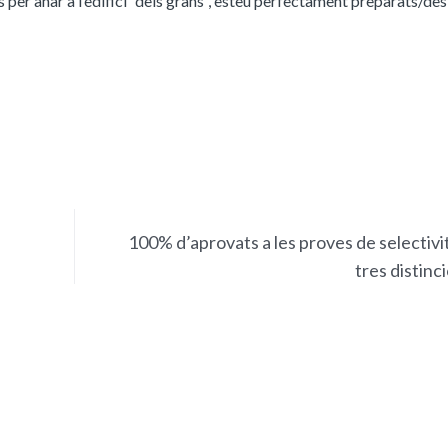
per anar a l’edifici “dels grans”, esteu perfectament preparats/des
100% d’aprovats a les proves de selectivit
tres distinc