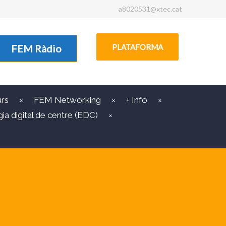
a8020531@xtec.cat
FEM Ràdio
PLATAFORMA
rs
FEM Networking
+ Info
ia digital de centre (EDC)