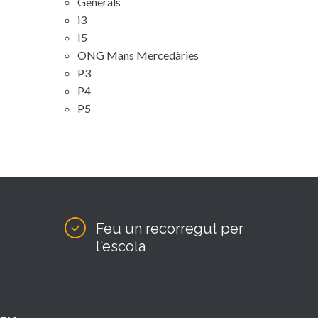
Generals
i3
I5
ONG Mans Mercedàries
P3
P4
P5
Feu un recorregut per
l'escola