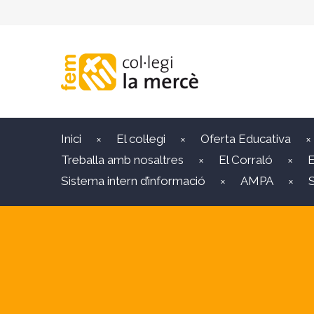
Inici
El col·legi
Oferta Educativa
Treballa amb nosaltres
El Corraló
E
Sistema intern d’informació
AMPA
S