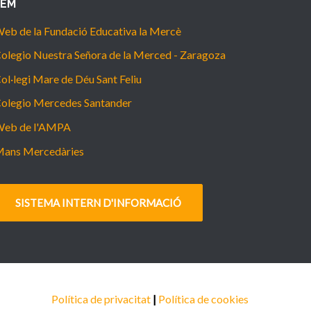
FEM
eb de la Fundació Educativa la Mercè
olegio Nuestra Señora de la Merced - Zaragoza
ol·legi Mare de Déu Sant Feliu
olegio Mercedes Santander
eb de l'AMPA
ans Mercedàries
SISTEMA INTERN D'INFORMACIÓ
Política de privacitat
|
Política de cookies