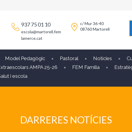
c/ Mur 36-40
937 75 01 10
08760 Martorell
escola@martorell.fem
lamerce.cat
Model Pedagògic
Pastoral
Notícies
Cu
xtraescolars AMPA 25-26
FEM Família
Estratèg
alut i escola
DARRERES NOTÍCIES