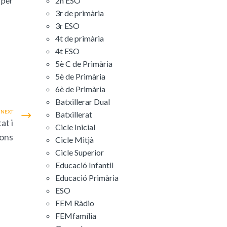
 per
2n ESO
3r de primària
3r ESO
4t de primària
4t ESO
5è C de Primària
5è de Primària
6è de Primària
Batxillerar Dual
NEXT
Batxillerat
at i
Cicle Inicial
ions
Cicle Mitjà
Cicle Superior
Educació Infantil
Educació Primària
ESO
FEM Ràdio
FEMfamília