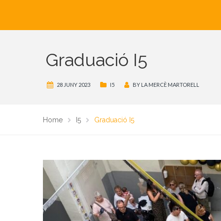
Graduació I5
28 JUNY 2023
I5
BY
LA MERCÈ MARTORELL
Home
I5
Graduació I5