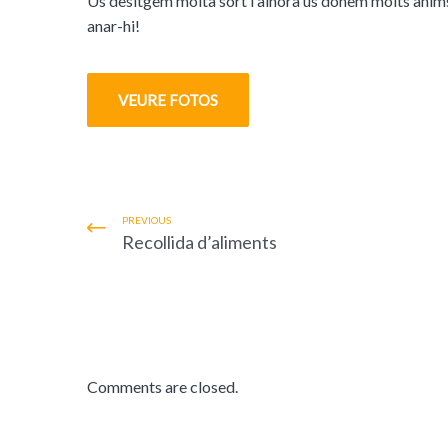
Us desitgem molta sort i alhora us donem molts ànims 
anar-hi!
VEURE FOTOS
PREVIOUS
Recollida d’aliments
Comments are closed.