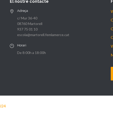
El nostre contacte
Adreça
W
c/ Mur 36-40
C
08760 Martorell
C
937 75 01 10
escola@martorell.femlamerce.cat
C
Horari
W
De 8:00h a 18:00h
M
U24