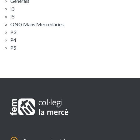
Generals
i3
I5
ONG Mans Mercedàries
P3
P4
P5