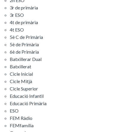
2n ESO
3r de primària
3r ESO
4t de primària
4t ESO
5è C de Primària
5è de Primària
6è de Primària
Batxillerar Dual
Batxillerat
Cicle Inicial
Cicle Mitjà
Cicle Superior
Educació Infantil
Educació Primària
ESO
FEM Ràdio
FEMfamília