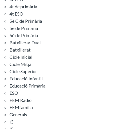
4t de primària
4t ESO
5è C de Primària
5è de Primària
6è de Primària
Batxillerar Dual
Batxillerat
Cicle Inicial
Cicle Mitjà
Cicle Superior
Educació Infantil
Educació Primària
ESO
FEM Ràdio
FEMfamília
Generals
i3
I5